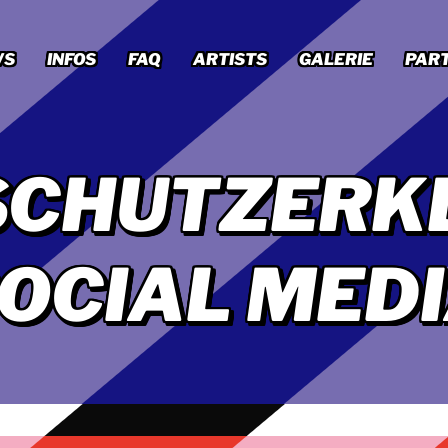
WS
INFOS
FAQ
ARTISTS
GALERIE
PAR
SCHUTZERK
OCIAL MED