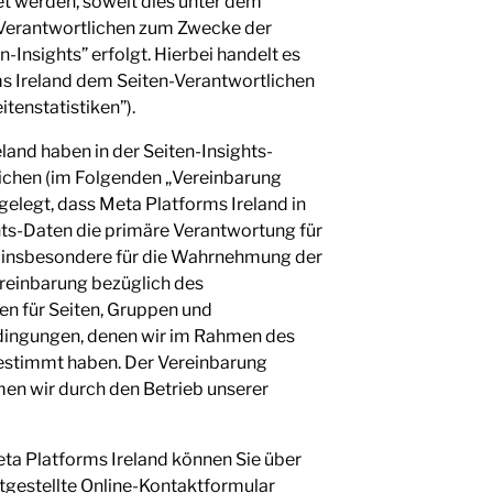
et werden, soweit dies unter dem
n-Verantwortlichen zum Zwecke der
-Insights” erfolgt. Hierbei handelt es
rms Ireland dem Seiten-Verantwortlichen
itenstatistiken”).
nd haben in der Seiten-Insights-
ichen (im Folgenden „Vereinbarung
gelegt, dass Meta Platforms Ireland in
hts-Daten die primäre Verantwortung für
nd insbesondere für die Wahrnehmung der
reinbarung bezüglich des
ien für Seiten, Gruppen und
dingungen, denen wir im Rahmen des
estimmt haben. Der Vereinbarung
en wir durch den Betrieb unserer
a Platforms Ireland können Sie über
tgestellte Online-Kontaktformular