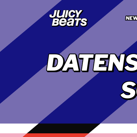
NE
DATEN
S