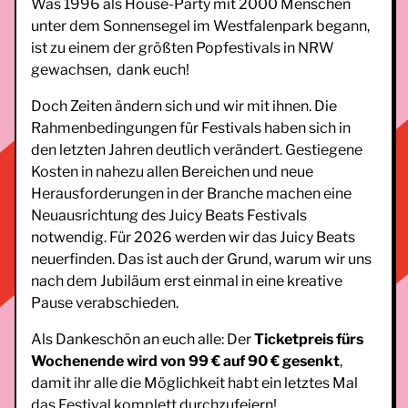
Was 1996 als House-Party mit 2000 Menschen
unter dem Sonnensegel im Westfalenpark begann,
ist zu einem der größten Popfestivals in NRW
gewachsen, dank euch!
Doch Zeiten ändern sich und wir mit ihnen. Die
Rahmenbedingungen für Festivals haben sich in
den letzten Jahren deutlich verändert. Gestiegene
Kosten in nahezu allen Bereichen und neue
Herausforderungen in der Branche machen eine
Neuausrichtung des Juicy Beats Festivals
notwendig. Für 2026 werden wir das Juicy Beats
neuerfinden. Das ist auch der Grund, warum wir uns
nach dem Jubiläum erst einmal in eine kreative
Pause verabschieden.
Als Dankeschön an euch alle: Der
Ticketpreis fürs
Wochenende wird von 99 € auf 90 € gesenkt
,
damit ihr alle die Möglichkeit habt ein letztes Mal
das Festival komplett durchzufeiern!